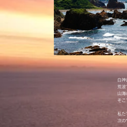
白神
荒波
山海
そこ
私た
次の