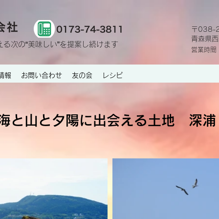
〒038-
青森県西
える次の“美味しい”を提案し続けます
営業時間
情報
お問い合わせ
友の会
レシピ
海と山と夕陽に出会える土地 深浦