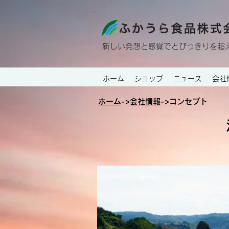
新しい発想と感覚でとびっきり
を超
ホーム
ショップ
ニュース
会社
ホーム
->
会社情報
->コンセプト