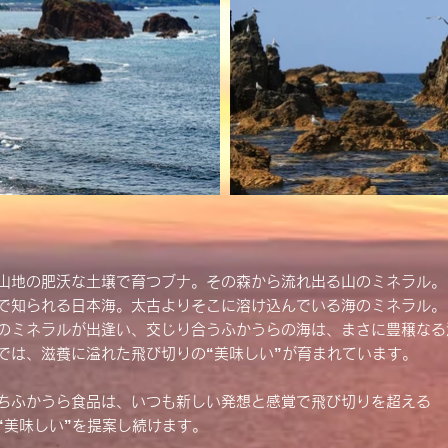
山地の肥沃な土壌で育つブナ。その森から流れ出る山のミネラル。
で知られる日本海。太古よりそこに溶け込んでいる海のミネラル。
のミネラルが出逢い、交じり合うふかうらの海は、まさに豊穣なる
では、滋養に溢れた飛び切りの“美味しい”が育まれています。
ちふかうら食品は、いつも新しい発想と感覚で飛び切りを超える
“美味しい”を提案し続けます。