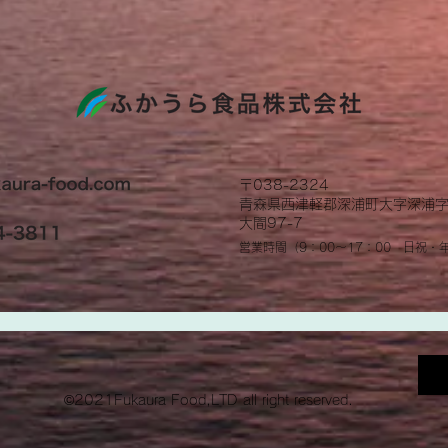
〒038-2324
青森県西津軽郡深浦町大字深浦
大間97-7
営業時間（9：00～17：00 日祝・
©2021Fukaura Food,LTD all right reserved.